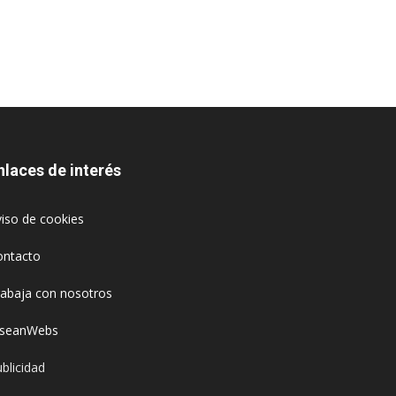
nlaces de interés
iso de cookies
ontacto
rabaja con nosotros
oseanWebs
blicidad