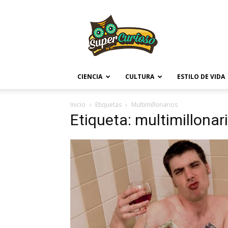
Supercurioso
CIENCIA
CULTURA
ESTILO DE VIDA
Inicio
Etiquetas
Multimillonarios
Etiqueta: multimillonar