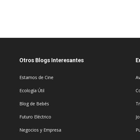
Otros Blogs Interesantes
E
Estamos de Cine
Av
Ecología Útil
C
Blog de Bebés
T
Futuro Eléctrico
J
Negocios y Empresa
Pu