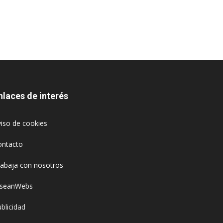
nlaces de interés
iso de cookies
ontacto
rabaja con nosotros
oseanWebs
blicidad