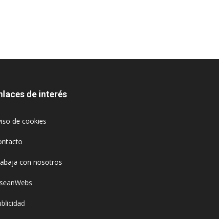
nlaces de interés
iso de cookies
ontacto
rabaja con nosotros
oseanWebs
blicidad