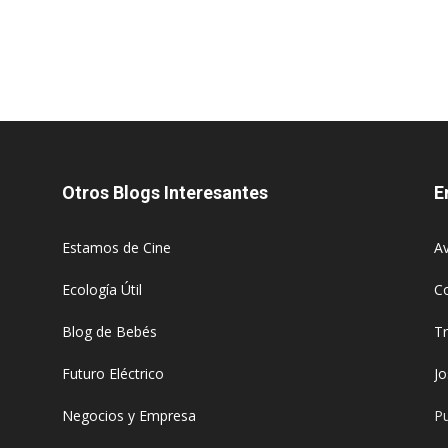
Otros Blogs Interesantes
E
Estamos de Cine
Av
Ecología Útil
C
Blog de Bebés
T
Futuro Eléctrico
J
Negocios y Empresa
Pu