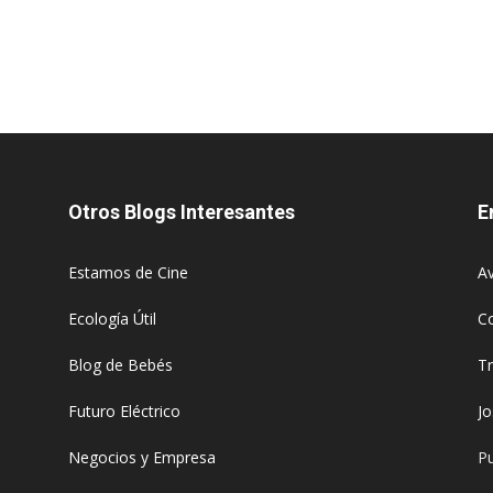
Otros Blogs Interesantes
E
Estamos de Cine
Av
Ecología Útil
C
Blog de Bebés
T
Futuro Eléctrico
J
Negocios y Empresa
Pu