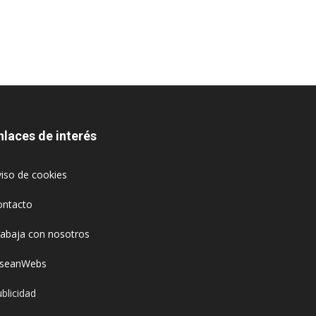
nlaces de interés
iso de cookies
ontacto
rabaja con nosotros
oseanWebs
blicidad