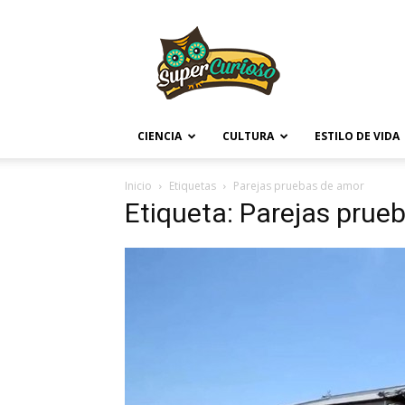
Supercurioso
CIENCIA
CULTURA
ESTILO DE VIDA
Inicio
Etiquetas
Parejas pruebas de amor
Etiqueta: Parejas prue