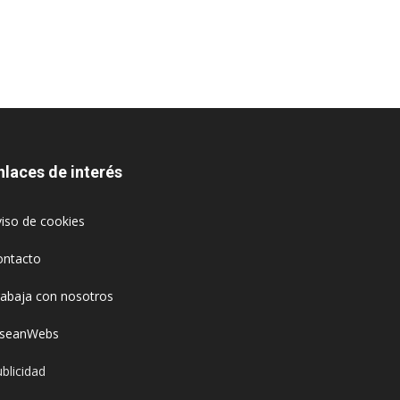
nlaces de interés
iso de cookies
ontacto
rabaja con nosotros
oseanWebs
blicidad