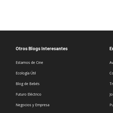
Otros Blogs Interesantes
E
Estamos de Cine
Av
Ecología Útil
C
Blog de Bebés
T
Futuro Eléctrico
J
Negocios y Empresa
Pu