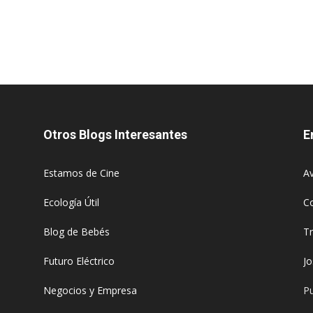
Otros Blogs Interesantes
E
Estamos de Cine
Av
Ecología Útil
C
Blog de Bebés
T
Futuro Eléctrico
J
Negocios y Empresa
Pu