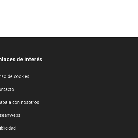
nlaces de interés
iso de cookies
ontacto
rabaja con nosotros
oseanWebs
blicidad