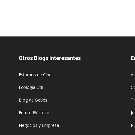
Otros Blogs Interesantes
E
Estamos de Cine
Av
Ecología Útil
C
Blog de Bebés
T
Futuro Eléctrico
J
Negocios y Empresa
Pu