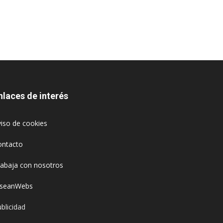
nlaces de interés
iso de cookies
ontacto
rabaja con nosotros
oseanWebs
blicidad