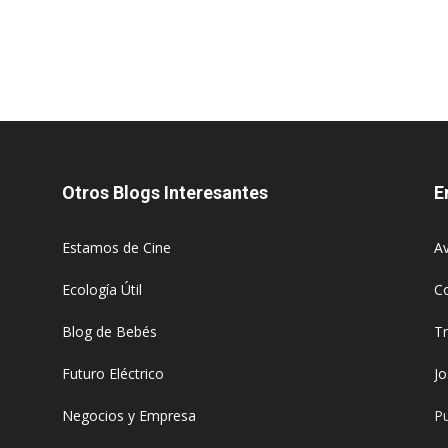
Otros Blogs Interesantes
E
Estamos de Cine
Av
Ecología Útil
C
Blog de Bebés
T
Futuro Eléctrico
J
Negocios y Empresa
Pu