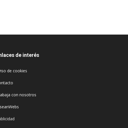
nlaces de interés
iso de cookies
ontacto
rabaja con nosotros
oseanWebs
blicidad