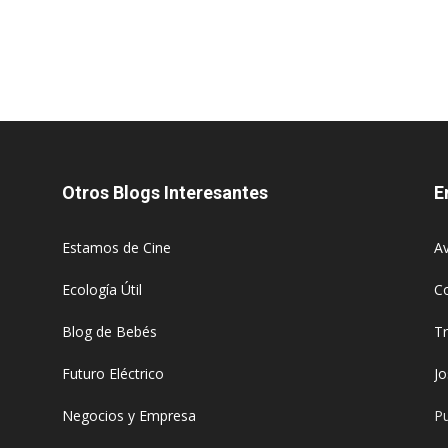
Otros Blogs Interesantes
E
Estamos de Cine
Av
Ecología Útil
C
Blog de Bebés
T
Futuro Eléctrico
J
Negocios y Empresa
Pu