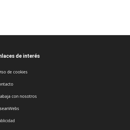
nlaces de interés
iso de cookies
ontacto
rabaja con nosotros
oseanWebs
blicidad