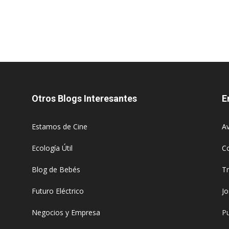
Otros Blogs Interesantes
E
Estamos de Cine
Av
Ecología Útil
C
Blog de Bebés
T
Futuro Eléctrico
J
Negocios y Empresa
Pu