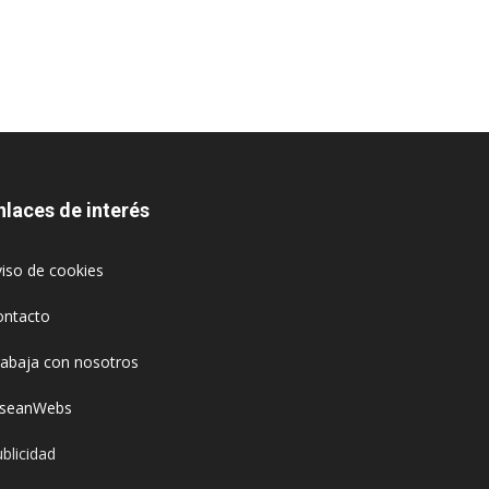
nlaces de interés
iso de cookies
ontacto
rabaja con nosotros
oseanWebs
blicidad