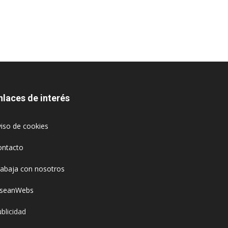
nlaces de interés
iso de cookies
ontacto
rabaja con nosotros
oseanWebs
blicidad