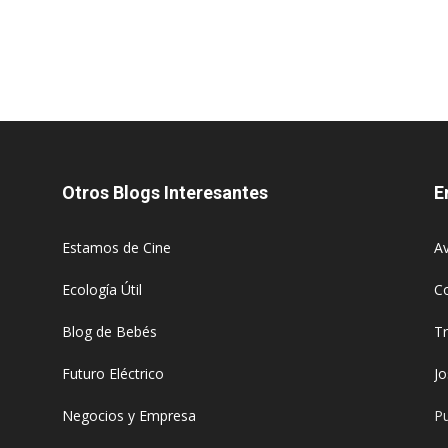
Otros Blogs Interesantes
E
Estamos de Cine
Av
Ecología Útil
C
Blog de Bebés
T
Futuro Eléctrico
J
Negocios y Empresa
Pu