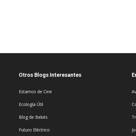
Otros Blogs Interesantes
E
Estamos de Cine
Av
Ecología Útil
C
Blog de Bebés
T
Futuro Eléctrico
J