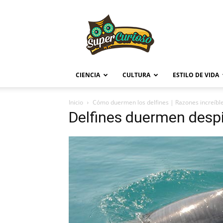
Supercurioso
CIENCIA
CULTURA
ESTILO DE VIDA
Inicio
Cómo duermen los delfines | Razones increíbl
Delfines duermen desp