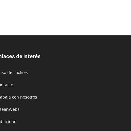
nlaces de interés
iso de cookies
ontacto
rabaja con nosotros
oseanWebs
ublicidad