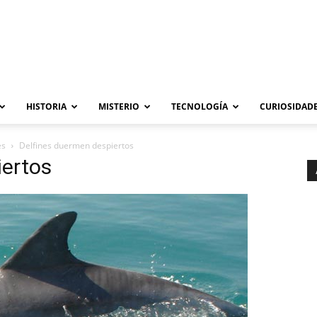
HISTORIA
MISTERIO
TECNOLOGÍA
CURIOSIDADE
es
Delfines duermen despiertos
iertos