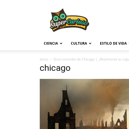
Supercurioso
CIENCIA
CULTURA
ESTILO DE VIDA
Inicio
Gran incendio de Chicago | ¿Realmente la culpa
chicago