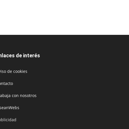
nlaces de interés
iso de cookies
ontacto
rabaja con nosotros
oseanWebs
ublicidad