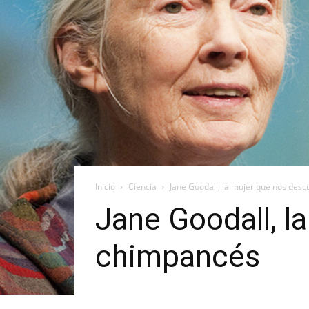
Inicio
Ciencia
Jane Goodall, la mujer que nos desc
Jane Goodall, l
chimpancés