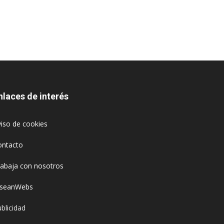
nlaces de interés
iso de cookies
ontacto
rabaja con nosotros
oseanWebs
blicidad