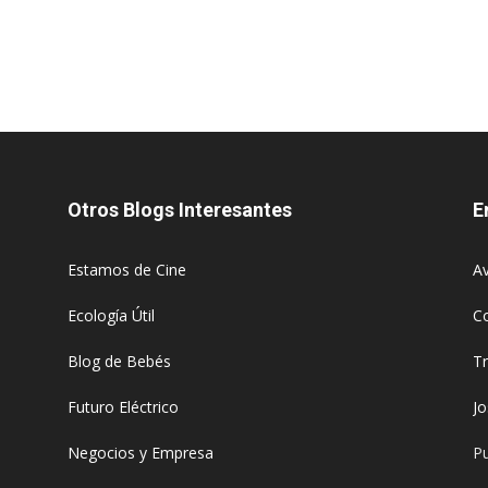
Otros Blogs Interesantes
E
Estamos de Cine
Av
Ecología Útil
C
Blog de Bebés
T
Futuro Eléctrico
J
Negocios y Empresa
Pu