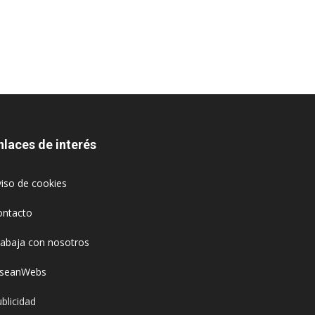
nlaces de interés
iso de cookies
ontacto
rabaja con nosotros
oseanWebs
blicidad