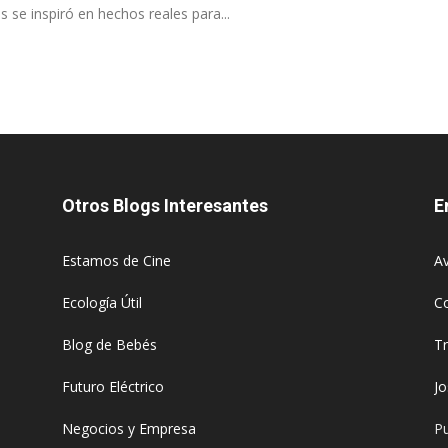
se inspiró en hechos reales para...
Otros Blogs Interesantes
E
Estamos de Cine
Av
Ecología Útil
C
Blog de Bebés
T
Futuro Eléctrico
J
Negocios y Empresa
Pu