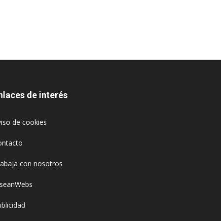
nlaces de interés
iso de cookies
ontacto
rabaja con nosotros
oseanWebs
blicidad