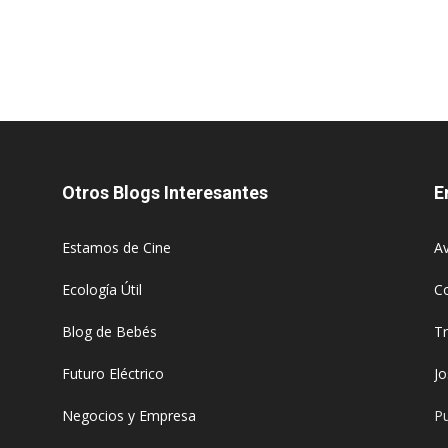
Otros Blogs Interesantes
E
Estamos de Cine
Av
Ecología Útil
C
Blog de Bebés
T
Futuro Eléctrico
J
Negocios y Empresa
Pu