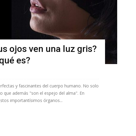
us ojos ven una luz gris?
¿qué es?
erfectas y fascinantes del cuerpo humano. No solo
no que además "son el espejo del alma". En
tos importantísimos órganos...