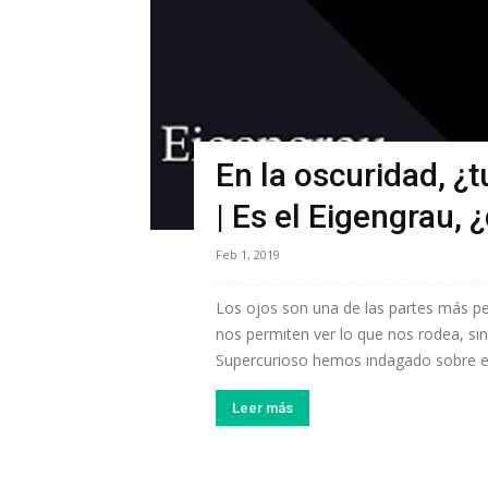
En la oscuridad, ¿t
| Es el Eigengrau, 
Feb 1, 2019
Los ojos son una de las partes más p
nos permiten ver lo que nos rodea, si
Supercurioso hemos indagado sobre es
Leer más