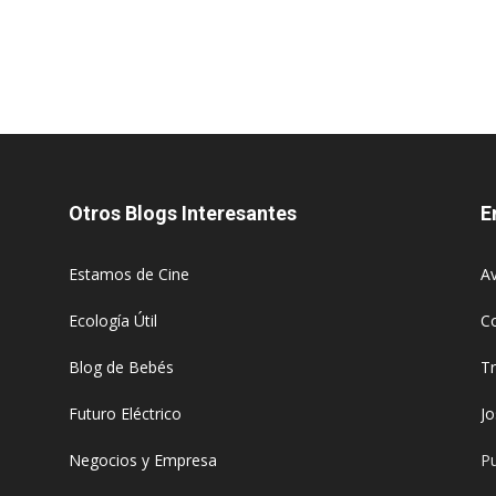
Otros Blogs Interesantes
E
Estamos de Cine
Av
Ecología Útil
C
Blog de Bebés
T
Futuro Eléctrico
J
Negocios y Empresa
Pu