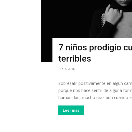
7 niños prodigio c
terribles
Dic 7, 2016
Sobresalir positivamente en algún ca
porque nos hace sentir de alguna forma
humanidad, mucho más aún cuando est
Leer más