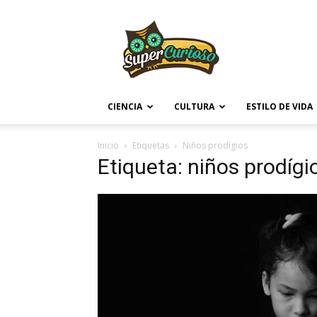
Supercurioso
CIENCIA
CULTURA
ESTILO DE VIDA
Inicio
Etiquetas
Niños prodígios
Etiqueta: niños prodígi