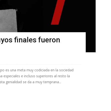
uyos finales fueron
mpo es una meta muy codiciada en la sociedad
 especiales e incluso superiores al resto la
a genialidad se da a muy temprana...