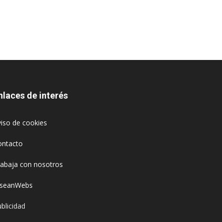
nlaces de interés
iso de cookies
ontacto
rabaja con nosotros
oseanWebs
blicidad