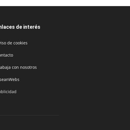
nlaces de interés
iso de cookies
ontacto
rabaja con nosotros
oseanWebs
ublicidad