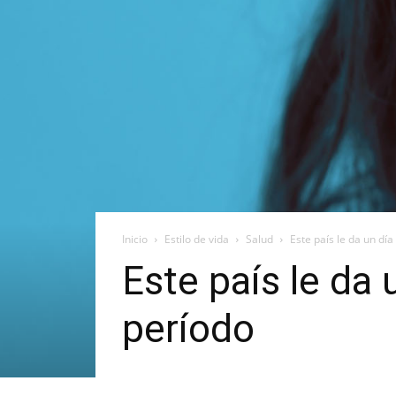
Inicio
Estilo de vida
Salud
Este país le da un día 
Este país le da 
período