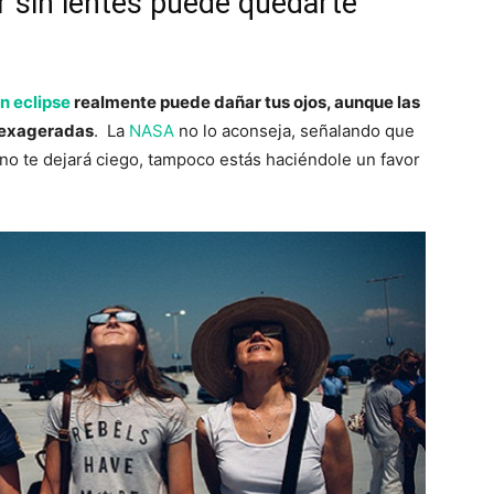
r sin lentes puede quedarte
un eclipse
realmente puede dañar tus ojos, aunque las
 exageradas
. La
NASA
no lo aconseja, señalando que
r no te dejará ciego, tampoco estás haciéndole un favor