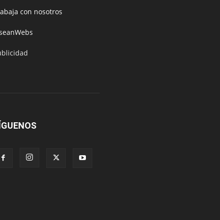
rabaja con nosotros
oseanWebs
ublicidad
ÍGUENOS