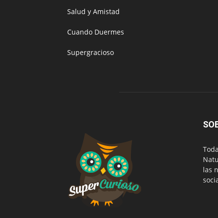
Salud y Amistad
Cuando Duermes
Supergracioso
SO
Toda
Natu
las 
soci