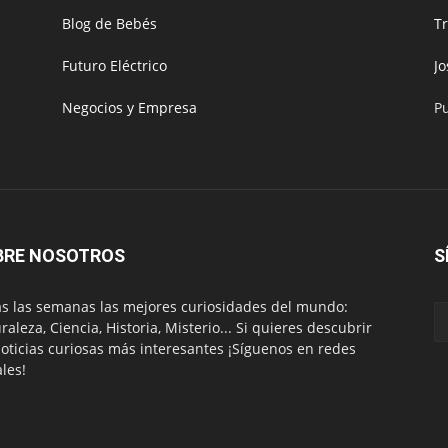
Blog de Bebés
T
Futuro Eléctrico
J
Negocios y Empresa
P
BRE NOSOTROS
S
s las semanas las mejores curiosidades del mundo:
raleza, Ciencia, Historia, Misterio... Si quieres descubrir
noticias curiosas más interesantes ¡Síguenos en redes
ales!