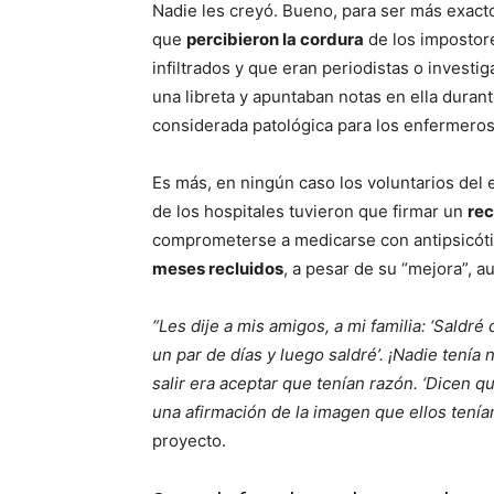
Nadie les creyó. Bueno, para ser más exac
que
percibieron la cordura
de los impostor
infiltrados y que eran periodistas o invest
una libreta y apuntaban notas en ella durant
considerada patológica para los enfermero
Es más, en ningún caso los voluntarios del e
de los hospitales tuvieron que firmar un
re
comprometerse a medicarse con antipsicóti
meses recluidos
, a pesar de su “mejora”, 
“Les dije a mis amigos, a mi familia: ‘Saldré 
un par de días y luego saldré’. ¡Nadie tenía
salir era aceptar que tenían razón. ‘Dicen q
una afirmación de la imagen que ellos tenía
proyecto.