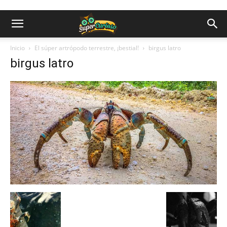
Inicio
El súper artrópodo terrestre, ¡bestial!
birgus latro
birgus latro