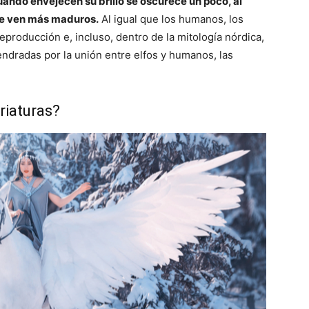
uando envejecen su brillo se oscurece un poco, al
o se ven más maduros.
Al igual que los humanos, los
eproducción e, incluso, dentro de la mitología nórdica,
endradas por la unión entre elfos y humanos, las
riaturas?