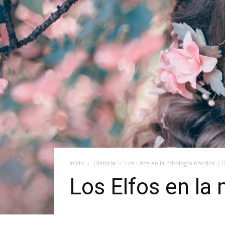
Inicio
Historia
Los Elfos en la mitología nórdica |
Los Elfos en la