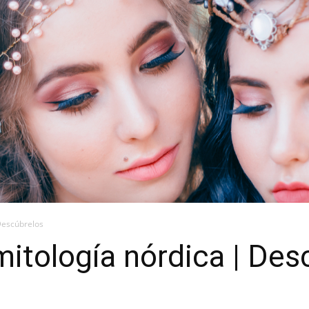
 Descúbrelos
 mitología nórdica | De