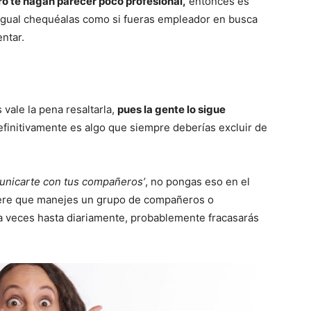
ro te hagan parecer poco profesional,
entonces es
 Igual chequéalas como si fueras empleador en busca
ntar.
vale la pena resaltarla,
pues la gente lo sigue
finitivamente es algo que siempre deberías excluir de
municarte con tus compañeros’
, no pongas eso en el
uiere que manejes un grupo de compañeros o
a veces hasta diariamente, probablemente fracasarás