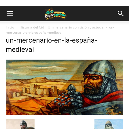
Inicio
Historia del Cid | Un mercenario con visión y astucia
un-
mercenario-en-la-españa-medieval
un-mercenario-en-la-españa-
medieval