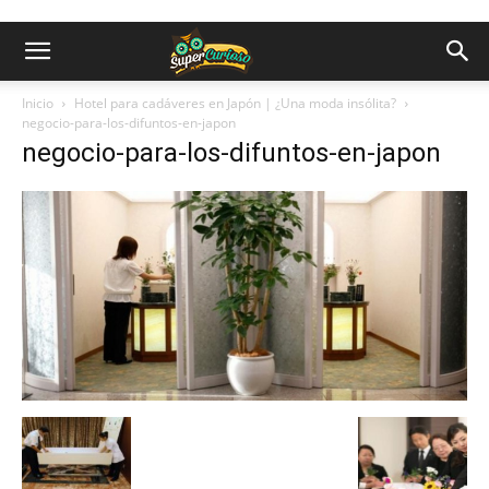
Inicio
Hotel para cadáveres en Japón | ¿Una moda insólita?
negocio-para-los-difuntos-en-japon
negocio-para-los-difuntos-en-japon