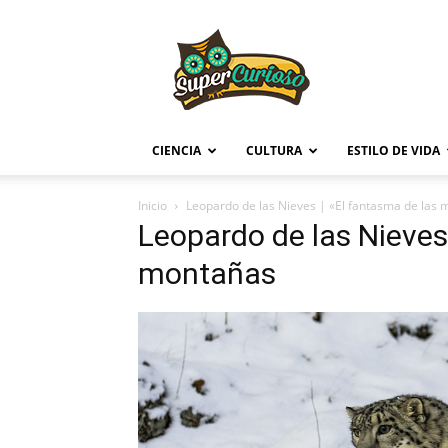
Supercurioso
CIENCIA
CULTURA
ESTILO DE VIDA
Inicio
Leopardo de las Nieves | «El fantasma de las
Leopardo de las Nieves
montañas