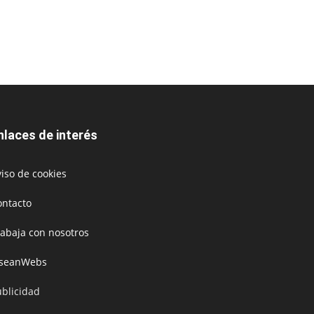
nlaces de interés
iso de cookies
ontacto
rabaja con nosotros
oseanWebs
ublicidad