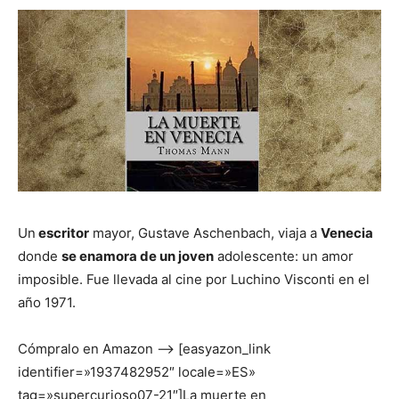
Un
escritor
mayor, Gustave Aschenbach, viaja a
Venecia
donde
se enamora de un joven
adolescente: un amor
imposible. Fue llevada al cine por Luchino Visconti en el
año 1971.
Cómpralo en Amazon –> [easyazon_link
identifier=»1937482952″ locale=»ES»
tag=»supercurioso07-21″]La muerte en