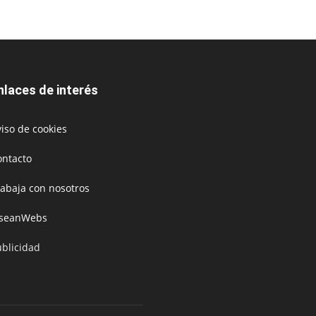
nlaces de interés
iso de cookies
ontacto
rabaja con nosotros
oseanWebs
ublicidad