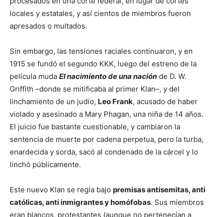
procesados en una corte federal, en lugar de cortes
locales y estatales, y así cientos de miembros fueron
apresados o multados.
Sin embargo, las tensiones raciales continuaron, y en
1915 se fundó el segundo KKK, luego del estreno de la
película muda
El nacimiento de una nación
de D. W.
Griffith –donde se mitificaba al primer Klan–, y del
linchamiento de un judío,
Leo Frank
, acusado de haber
violado y asesinado a Mary Phagan, una niña de 14 años.
El juicio fue bastante cuestionable, y cambiaron la
sentencia de muerte por cadena perpetua, pero la turba,
enardecida y sorda, sacó al condenado de la cárcel y lo
linchó públicamente.
Este nuevo Klan se regía bajo
premisas antisemitas, anti
católicas, anti inmigrantes y homófobas
. Sus miembros
eran blancos, protestantes (aunque no pertenecían a