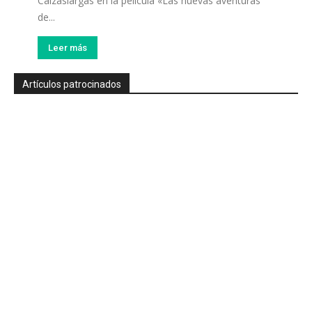
Calzaslargas en la película «Las nuevas aventuras
de...
Leer más
Artículos patrocinados