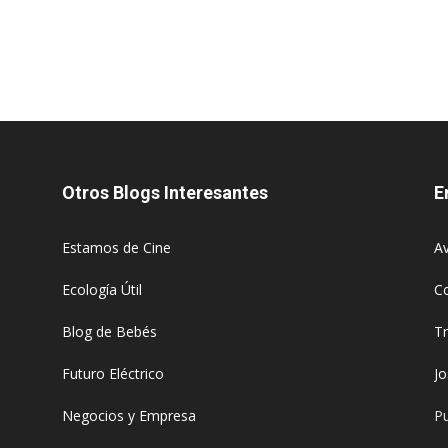
Otros Blogs Interesantes
E
Estamos de Cine
Av
Ecología Útil
C
Blog de Bebés
T
Futuro Eléctrico
J
Negocios y Empresa
Pu