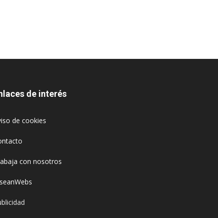
nlaces de interés
iso de cookies
ontacto
rabaja con nosotros
oseanWebs
blicidad