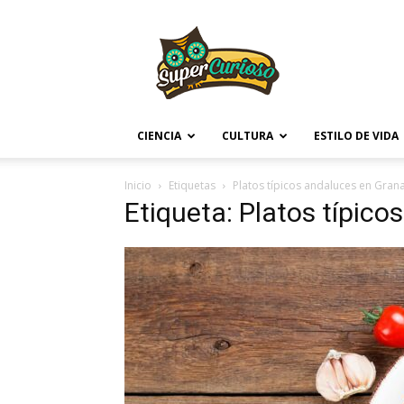
Supercurioso
CIENCIA
CULTURA
ESTILO DE VIDA
Inicio
Etiquetas
Platos típicos andaluces en Gran
Etiqueta: Platos típic