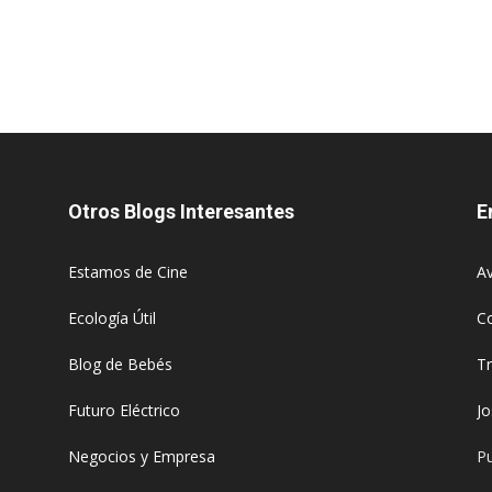
Otros Blogs Interesantes
E
Estamos de Cine
Av
Ecología Útil
C
Blog de Bebés
T
Futuro Eléctrico
J
Negocios y Empresa
Pu