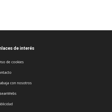
nlaces de interés
iso de cookies
ontacto
rabaja con nosotros
oseanWebs
blicidad