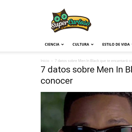
Supercurioso
CIENCIA
CULTURA
ESTILO DE VIDA
Inicio
7 datos sobre Men In Black que te encantará c
7 datos sobre Men In B
conocer