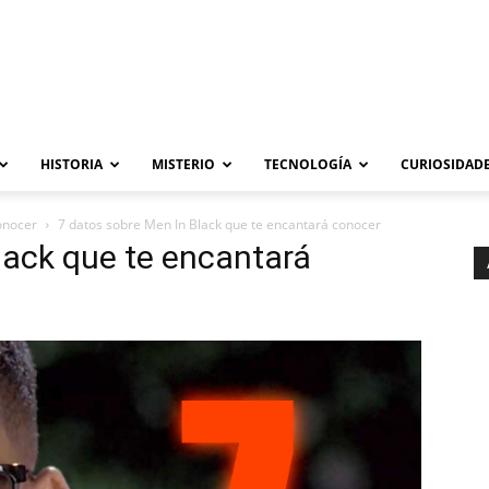
HISTORIA
MISTERIO
TECNOLOGÍA
CURIOSIDADE
onocer
7 datos sobre Men In Black que te encantará conocer
lack que te encantará