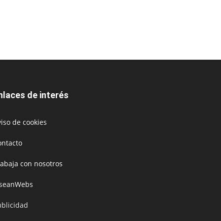
nlaces de interés
iso de cookies
ontacto
rabaja con nosotros
oseanWebs
ublicidad