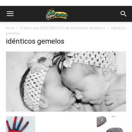
Inicio
9 datos que DESCONOCÍAS de tus huellas dactilares
idénticos
gemelos
idénticos gemelos