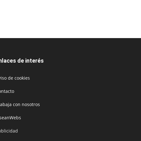
nlaces de interés
iso de cookies
ontacto
rabaja con nosotros
oseanWebs
ublicidad