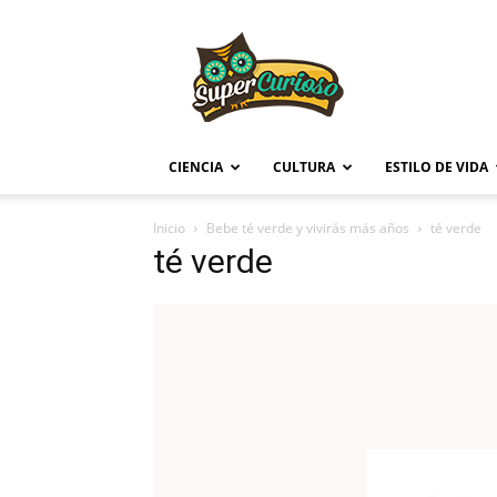
Supercurioso
CIENCIA
CULTURA
ESTILO DE VIDA
Inicio
Bebe té verde y vivirás más años
té verde
té verde