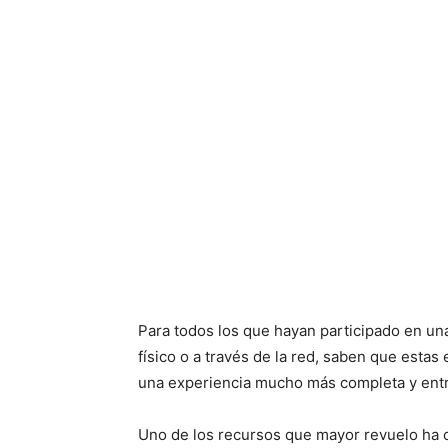
Para todos los que hayan participado en una
físico o a través de la red, saben que esta
una experiencia mucho más completa y entr
Uno de los recursos que mayor revuelo ha c