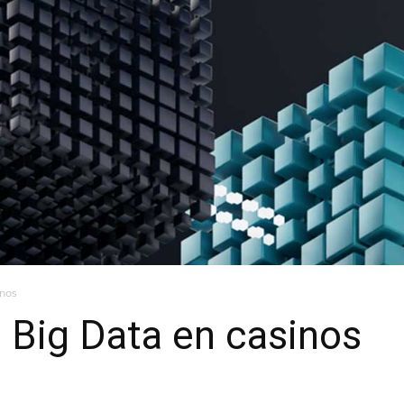
inos
a Big Data en casinos