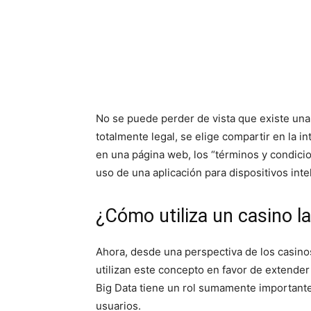
No se puede perder de vista que existe una
totalmente legal, se elige compartir en la in
en una página web, los “términos y condicio
uso de una aplicación para dispositivos inte
¿Cómo utiliza un casino l
Ahora, desde una perspectiva de los casinos
utilizan este concepto en favor de extender 
Big Data tiene un rol sumamente importante 
usuarios.