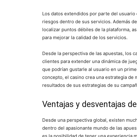
Los datos extendidos por parte del usuario e
riesgos dentro de sus servicios. Además d
localizar puntos débiles de la plataforma, 
para mejorar la calidad de los servicios.
Desde la perspectiva de las apuestas, los 
clientes para extender una dinámica de jue
que podrían gustarle al usuario en un prime
concepto, el casino crea una estrategia de
resultados de sus estrategias de su campaña
Ventajas y desventajas de 
Desde una perspectiva global, existen mucha
dentro del apasionante mundo de las apuest
es la posibilidad de tener una experiencia 