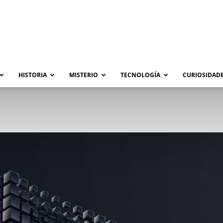
HISTORIA
MISTERIO
TECNOLOGÍA
CURIOSIDADE