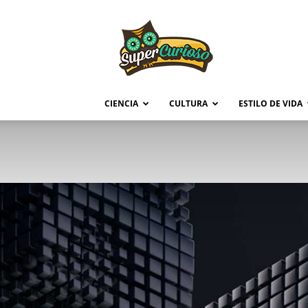
Supercurioso
CIENCIA
CULTURA
ESTILO DE VIDA