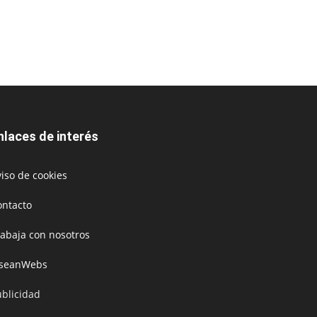
nlaces de interés
iso de cookies
ontacto
rabaja con nosotros
oseanWebs
ublicidad