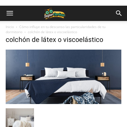
Inicio
Cómo influye en tu descanso las particularidades de tu
dormitorio
colchón de látex o viscoelástico
colchón de látex o viscoelástico