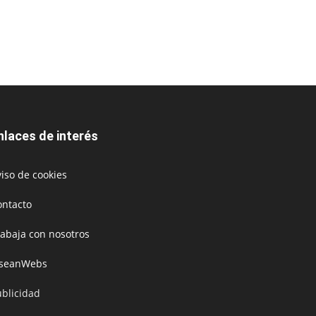
nlaces de interés
iso de cookies
ontacto
rabaja con nosotros
oseanWebs
ublicidad