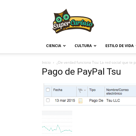
Supercurioso
CIENCIA
CULTURA
ESTILO DE VIDA
Inicio
¿De verdad funciona Tsu: La red social que te 
Pago de PayPal Tsu