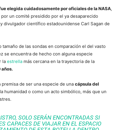
o fue elegida cuidadosamente por oficiales de la NASA
,
y por un comité presidido por el ya desaparecido
 y divulgador científico estadounidense Carl Sagan de
o tamaño de las sondas en comparación el del vasto
 vez se encuentra de hecho con alguna especie
r la
estrella
más cercana en la trayectoria de la
 años.
la premisa de ser una especie de una
cápsula del
 la humanidad o como un acto simbólico, más que un
stres.
EGISTRO, SOLO SERÁN ENCONTRADAS SI
ES CAPACES DE VIAJAR EN EL ESPACIO
NZAMIENTO DE ESTA
BOTELLA
DENTRO