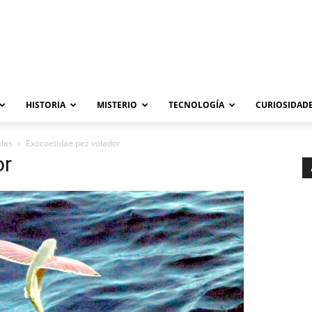
HISTORIA
MISTERIO
TECNOLOGÍA
CURIOSIDADE
alas
Exocoetidae pez volador
or