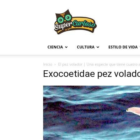
Supercurioso
CIENCIA
CULTURA
ESTILO DE VIDA
Inicio
El pez volador | Una especie que tiene cuatro 
Exocoetidae pez volad