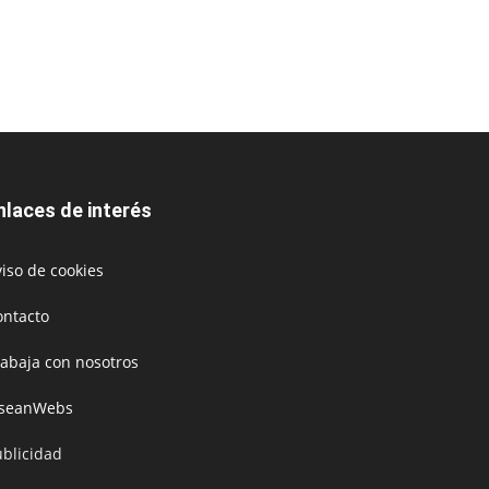
nlaces de interés
iso de cookies
ontacto
rabaja con nosotros
oseanWebs
ublicidad