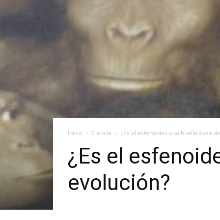
Inicio
Ciencia
¿Es el esfenoides una huella ósea d
¿Es el esfenoid
evolución?