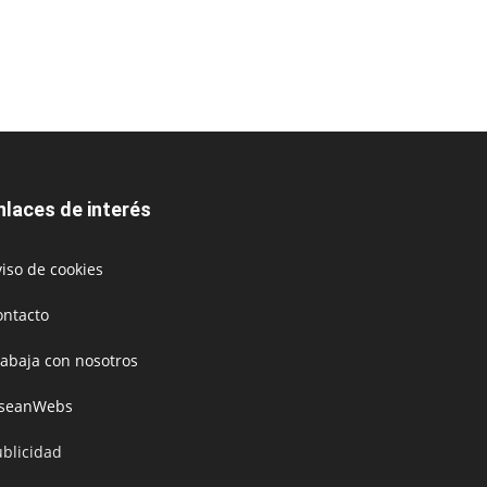
nlaces de interés
iso de cookies
ontacto
rabaja con nosotros
oseanWebs
ublicidad