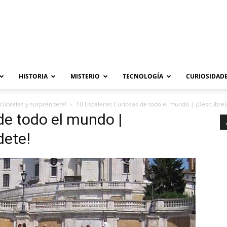
HISTORIA
MISTERIO
TECNOLOGÍA
CURIOSIDADE
cúbrelas y sorpréndete!
10 Escaleras Curiosas de todo el mundo | ¡Descúbrel
de todo el mundo |
dete!