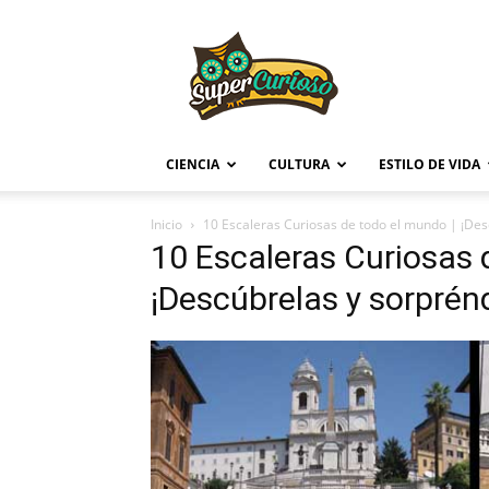
Supercurioso
CIENCIA
CULTURA
ESTILO DE VIDA
Inicio
10 Escaleras Curiosas de todo el mundo | ¡Des
10 Escaleras Curiosas 
¡Descúbrelas y sorprén