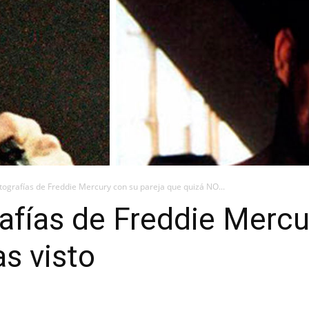
otografías de Freddie Mercury con su pareja que quizá NO...
rafías de Freddie Mercu
s visto