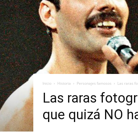
Inicio
Historia
Personajes famosos
Las raras f
Las raras fotog
que quizá NO ha