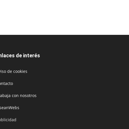
nlaces de interés
iso de cookies
ontacto
rabaja con nosotros
oseanWebs
ublicidad