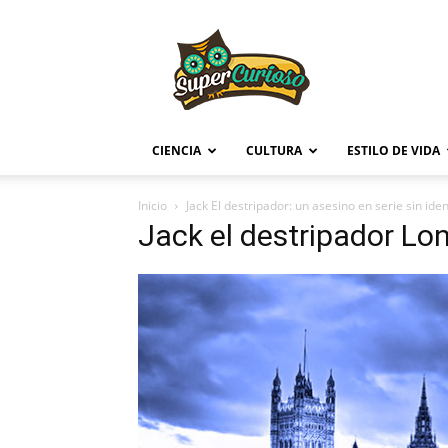
Supercurioso
CIENCIA
CULTURA
ESTILO DE VIDA
Inicio
Jack El destripador: un asesino en serie sin ide
Jack el destripador Lo