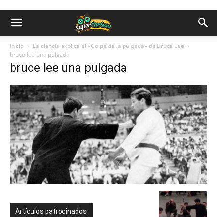
Inicio
La ciencia explica el «Golpe de la pulgada» de Bruce Lee
bruce lee una pulgada
bruce lee una pulgada
Artículos patrocinados