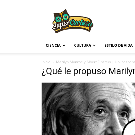
Supercurioso
CIENCIA
CULTURA
ESTILO DE VIDA
Inicio
Marilyn Monroe y Albert Einstein | Un inesper
¿Qué le propuso Marily