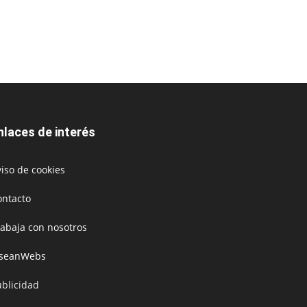
nlaces de interés
iso de cookies
ontacto
rabaja con nosotros
oseanWebs
ublicidad