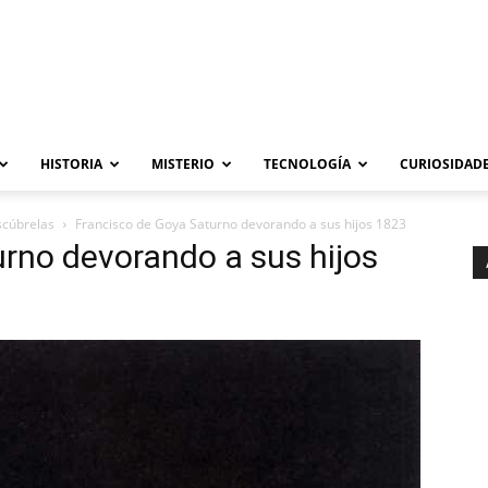
HISTORIA
MISTERIO
TECNOLOGÍA
CURIOSIDADE
scúbrelas
Francisco de Goya Saturno devorando a sus hijos 1823
rno devorando a sus hijos