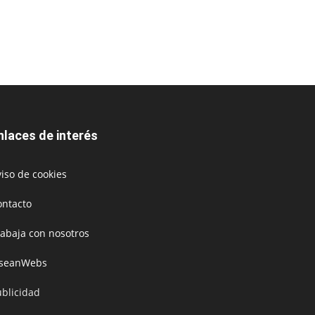
nlaces de interés
iso de cookies
ontacto
rabaja con nosotros
oseanWebs
ublicidad